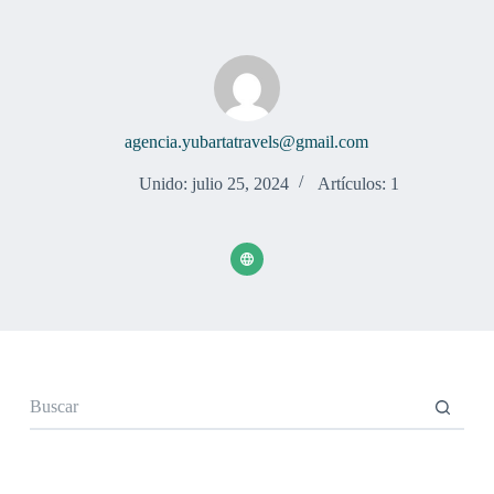
S
a
l
t
a
r
a
agencia.yubartatravels@gmail.com
l
c
Unido: julio 25, 2024
Artículos: 1
o
n
t
e
n
i
d
o
Sin
resultados